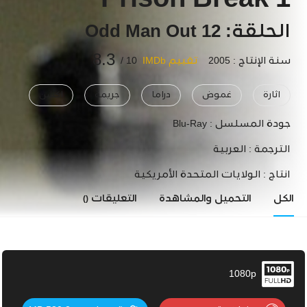
Prison Break 1
الحلقة: 12 Odd Man Out
8.3
سنة الإنتاج : 2005
تقييم IMDb
10 /
اثارة
غموض
دراما
جريمة
اكشن
جودة المسلسل :
Blu-Ray
الترجمة :
العربية
انتاج :
الولايات المتحدة الأمريكية
الكل
التحميل والمشاهدة
التعليقات
()
1080p