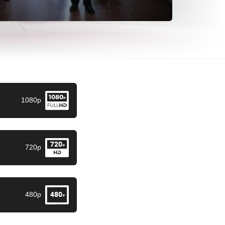
1080p
720p
480p