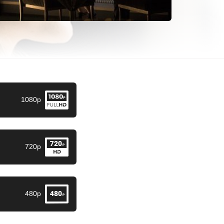
1080p
720p
480p