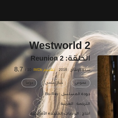
Westworld 2
الحلقة: 2 Reunion
8.7
سنة الإنتاج : 2018
تقييم IMDb
10 /
غموض
خيال علمي
دراما
جودة المسلسل :
Blu-Ray
الترجمة :
العربية
انتاج :
الولايات المتحدة الأمريكية