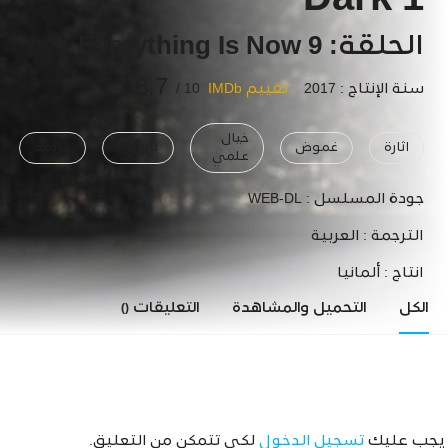
Dark 1
الحلقة: 9 Everything Is Now
8.7
سنة الإنتاج : 2017
تقييم IMDb
10 /
خيال
اثارة
غموض
تاريخي
جريمة
علمي
جودة المسلسل :
WEB-DL
الترجمة :
العربية
انتاج :
ألمانيا
الكل
التحميل والمشاهدة
التعليقات
()
يجب عليك
تسجيل الدخول
لكي تتمكن من التعليق.