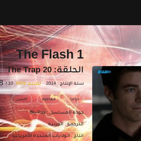
The Flash 1
الحلقة: 20 The Trap
8
سنة الإنتاج : 2014
تقييم IMDb
10 /
دراما
مغامرة
اكشن
جودة المسلسل :
Blu-Ray
الترجمة :
العربية
انتاج :
الولايات المتحدة الأمريكية