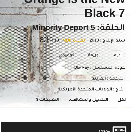
Orange Is the New
Black 7
الحلقة: 5 Minority Deport
8.1
سنة الإنتاج : 2019
تقييم IMDb
10 /
دراما
جريمة
كوميدي
جودة المسلسل :
Blu-Ray
الترجمة :
العربية
انتاج :
الولايات المتحدة الأمريكية
الكل
التحميل والمشاهدة
التعليقات
()