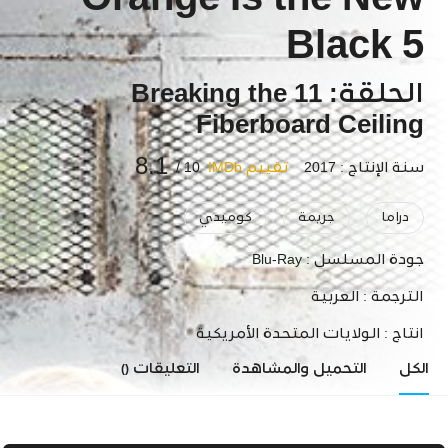
Orange Is the New
Black 5
الحلقة: 11 Breaking the
Fiberboard Ceiling
8.1
سنة الإنتاج : 2017
تقييم IMDb
10 /
دراما
جريمة
كوميدي
جودة المسلسل :
Blu-Ray
الترجمة :
العربية
انتاج :
الولايات المتحدة الأمريكية
الكل
التحميل والمشاهدة
التعليقات
()