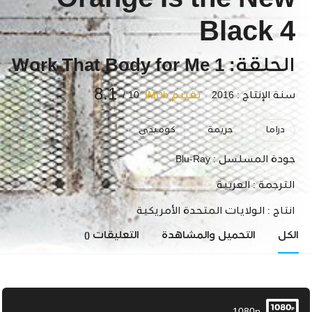
Orange Is the New
Black 4
الحلقة: 1 Work That Body for Me
8.1
سنة الإنتاج : 2016
تقييم IMDb
10 /
دراما
جريمة
كوميدي
جودة المسلسل :
Blu-Ray
الترجمة :
العربية
انتاج :
الولايات المتحدة الأمريكية
الكل
التحميل والمشاهدة
التعليقات
()