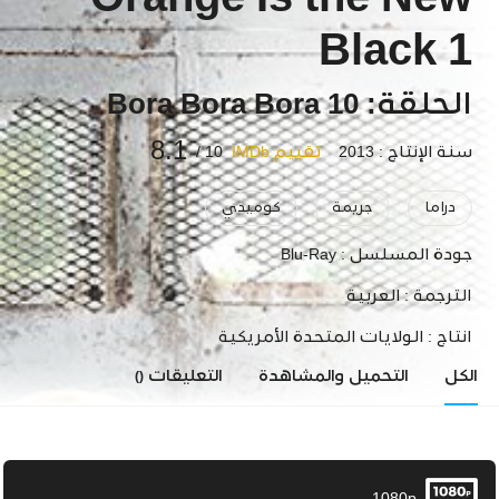
Orange Is the New
Black 1
الحلقة: 10 Bora Bora Bora
8.1
سنة الإنتاج : 2013
تقييم IMDb
10 /
دراما
جريمة
كوميدي
جودة المسلسل :
Blu-Ray
الترجمة :
العربية
انتاج :
الولايات المتحدة الأمريكية
الكل
التحميل والمشاهدة
التعليقات
()