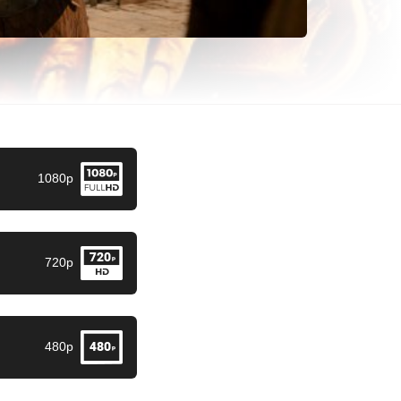
1080p
720p
480p