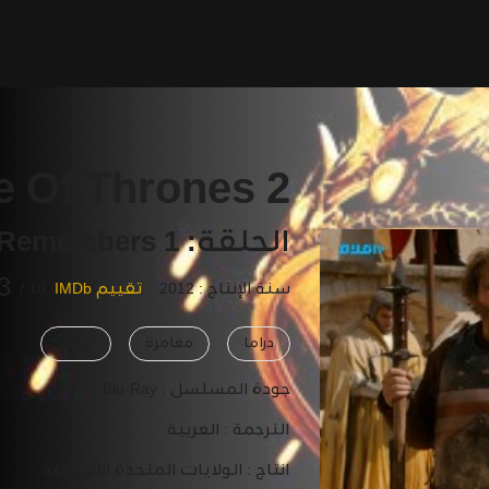
 Of Thrones 2
الحلقة: 1 The North Remembers
3
سنة الإنتاج : 2012
تقييم IMDb
10 /
دراما
مغامرة
اكشن
جودة المسلسل :
Blu-Ray
الترجمة :
العربية
انتاج :
الولايات المتحدة الأمريكية