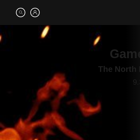
Game
9.