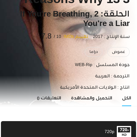
3 13 Reasons Why
الحلقة: 2 If You're Breathing,
You're a Liar
7.8
سنة الإنتاج : 2017
تقييم IMDb
10 /
غموض
دراما
جودة المسلسل :
WEB-Rip
الترجمة :
العربية
انتاج :
الولايات المتحدة الأمريكية
الكل
التحميل والمشاهدة
التعليقات
()
720p