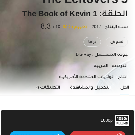
The Leftovers 3
الحلقة: 1 The Book of Kevin
8.3
سنة الإنتاج : 2017
تقييم IMDb
10 /
غموض
دراما
جودة المسلسل :
Blu-Ray
الترجمة :
العربية
انتاج :
الولايات المتحدة الأمريكية
الكل
التحميل والمشاهدة
التعليقات
()
1080p