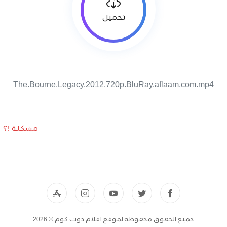
تحميل
The.Bourne.Legacy.2012.720p.BluRay.aflaam.com.mp4
مشكلة !؟
جميع الحقوق محفوظة لموقع افلام دوت كوم © 2026