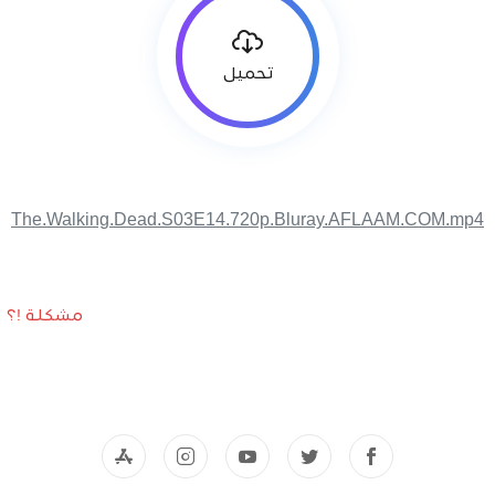
تحميل
The.Walking.Dead.S03E14.720p.Bluray.AFLAAM.COM.mp4
مشكلة !؟