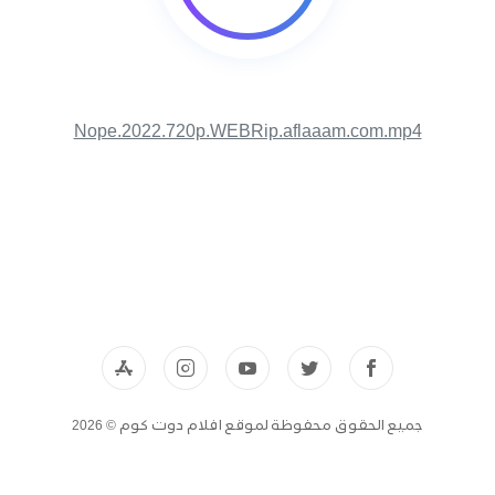
Nope.2022.720p.WEBRip.aflaaam.com.mp4
جميع الحقوق محفوظة لموقع افلام دوت كوم © 2026