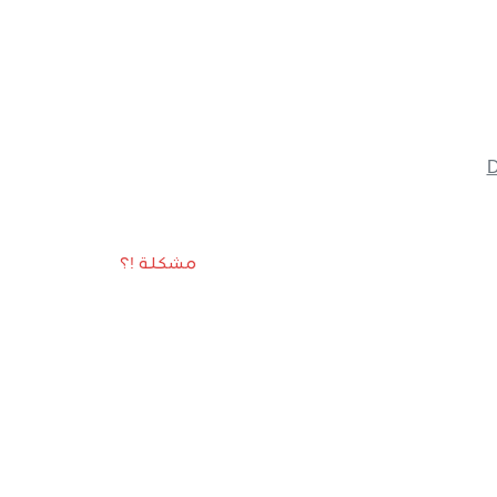
D
مشكلة !؟