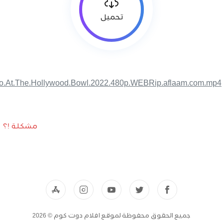
تحميل
o.At.The.Hollywood.Bowl.2022.480p.WEBRip.aflaam.com.mp4
مشكلة !؟
جميع الحقوق محفوظة لموقع افلام دوت كوم © 2026