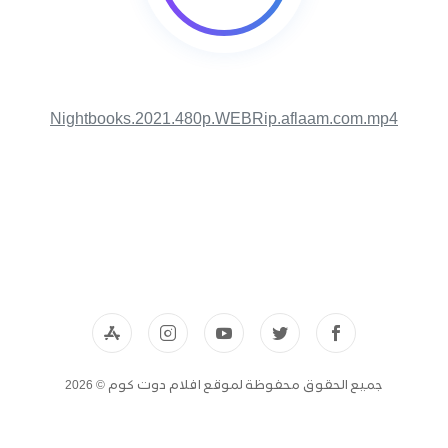
Nightbooks.2021.480p.WEBRip.aflaam.com.mp4
جميع الحقوق محفوظة لموقع افلام دوت كوم © 2026