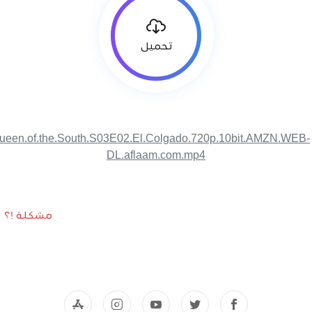
تحميل
ueen.of.the.South.S03E02.El.Colgado.720p.10bit.AMZN.WEB-
DL.aflaam.com.mp4
مشكلة !؟