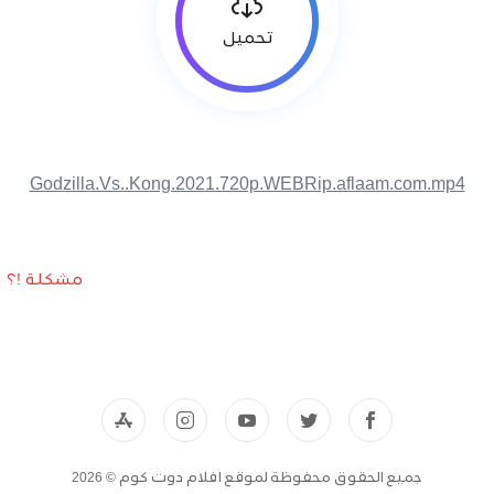
تحميل
Godzilla.Vs..Kong.2021.720p.WEBRip.aflaam.com.mp4
مشكلة !؟
جميع الحقوق محفوظة لموقع افلام دوت كوم © 2026